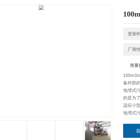
10
更新时间
厂商
简要
100m
备外部
地埋式
的是为
适应小
地埋式
和异味