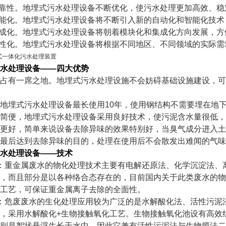
可靠性。地埋式污水处理设备不断优化，使污水处理更加高效、稳
智能化。地埋式污水处理设备将不断引入新的自动化和智能化技
集成化。地埋式污水处理设备将朝着模块化和集成化方向发展，
个性化。地埋式污水处理设备将根据不同地区、不同领域的实际
水处理设备——
四大优势
占有一席之地。地埋式污水处理设施不会妨碍基础设施建设，可
地埋式污水处理设备最长使用10年，使用钢结构不需要埋在地
作简便，地埋式污水处理设备采用良好技术，使污泥含水量很低，
更好，简单来说设备去除异味的效果特别好，当臭气成分进入土
最后达到去除异味的目的，处理在使用后不会散发出难闻的气味
水处理设备——
技术
：重金属废水的物化处理技术主要有电解还原法、化学沉淀法、
，而且部分是以各种络合态存在的，目前国内关于此类废水的物
工艺，可保证重金属离子去除的全面性。
：危废废水的生化处理应用较为广泛的是水解酸化法、活性污泥
，采用水解酸化+生物接触氧化工艺。生物接触氧化池设有高效
则是絮状悬浮生长于水中，因此它兼有活性污泥法与生物膜法二