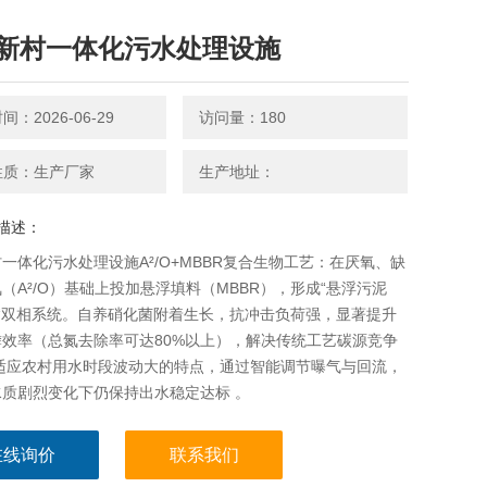
新村一体化污水处理设施
：2026-06-29
访问量：180
性质：生产厂家
生产地址：
描述：
一体化污水处理设施‌A²/O+MBBR复合生物工艺‌：在厌氧、缺
（A²/O）基础上投加‌悬浮填料（MBBR）‌，形成“悬浮污泥
“双相系统。自养硝化菌附着生长，抗冲击负荷强，显著提升‌
效率‌（总氮去除率可达80%以上），解决传统工艺碳源竞争
。适应农村用水时段波动大的特点，通过智能调节曝气与回流，
质剧烈变化下仍保持出水稳定达标 。‌‌
在线询价
联系我们