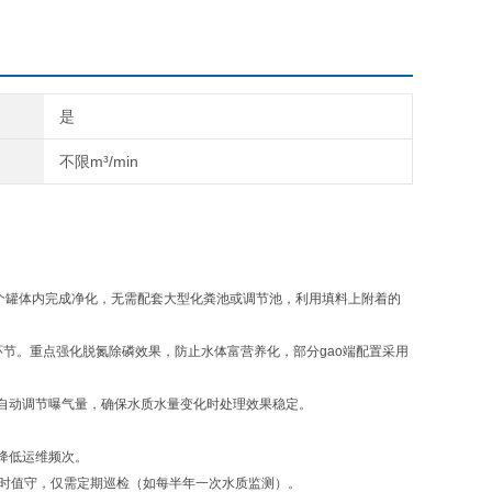
是
不限m³/min
工艺在一个罐体内完成净化，无需配套大型化粪池或调节池，利用填料上附着的
环节。重点强化‌脱氮除磷‌效果，防止水体富营养化，部分gao端配置采用
自动调节曝气量，确保水质水量变化时处理效果稳定。‌‌
，降低运维频次。
4小时值守，仅需定期巡检（如每半年一次水质监测）。