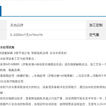
其他品牌
加工定制
5-1000m³/天m³/hm³/h
空气量
水处理设施
脱氮除磷 ji致节省占地‌ 智能低耗运维 出水水质良好
水处理设备工艺与处理要点：
多采用‌A/O-MBBR（厌氧/好氧+移动床生物膜反应器）‌或‌生物接触氧化法‌。该
机物、氨氮及磷。
严格遵循‌预处理（格栅拦截）→生物处理（厌氧分解+好氧降解）→沉淀分离→消毒‌四个
障出水悬浮物接近零。
针对农村污水水量昼夜波动大的特点，设备需具备‌耐冲击负荷能力‌，通过自动化控制系统
键：
‌：依托生物膜法技术，显著降低能耗并减少污泥产量，排泥周期可延长至‌半年至一年‌
‌：搭载‌PLC全自动控制系统‌，实现定时自动排放、故障报警及远程监控，无需专人2