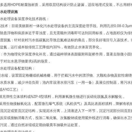
体多选用‌HDPE耐腐蚀材质‌，采用双层结构设计防止渗漏，适应地埋式安装，不占用耕地
水处理设施
水处理设备深度净化技术路线：
器技术‌：目前美丽新村一体化污水处理设备的主流深度处理手段。利用孔径0.08-0.3
去除悬浮物和病原体‌近乎零浊度，且无需额外消毒即可达到回用标准，占地面积仅为传
深度脱氮‌：针对农村污水低碳氮比导致总氮难达标的痛点，部分良好项目引入该技术。依
盐氮，运行成本较传统工艺降低约30%，有效防止水体富营养化 。
术‌：作为物理化学深度净化补充，通过磁种球体表面吸附和架桥作用，显著去除微小固
对出水悬浮物要求ji高的场景 。‌‌
水处理设备配套结构：
位于进水端，设置固定格栅或机械格栅，用于拦截污水中的漂浮物、大颗粒杂物及软性缠绕
均化水质水量，减少冲击负荷；池内常设‌潜水排污泵‌（一用一备）及液位控制器，将污水
或A²/O工艺）‌：
：填充弹性立体填料或NZP-II型填料，利用兼氧微生物进行反硝化脱氮及水解酸化 。
‌：采用生物接触氧化法，配置‌微孔曝气系统‌（风机供气）及高比表面积填料，降解有机
为旋流沉淀或竖流沉淀结构，实现泥水分离，上清液进入下一环节，沉淀污泥部分回流至
旋流反应或接触消毒方式，投加二氧化氯、次氯酸钠或使用紫外线进行消毒，确保出水卫
余污泥，通过自然浓缩或定期由吸粪车抽吸外运处置 。‌‌