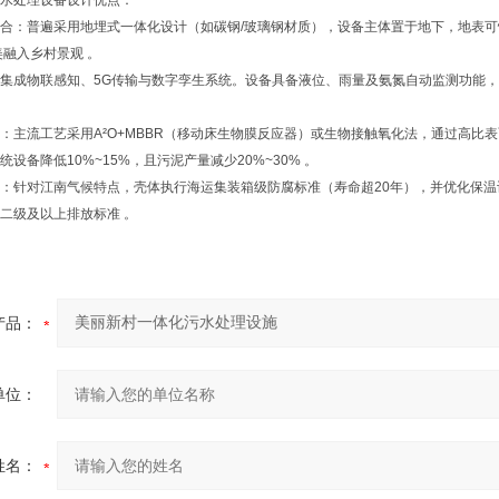
水处理设备设计优点：
融合‌：普遍采用‌地埋式一体化设计‌（如碳钢/玻璃钢材质），设备主体置于地下，地表
美融入乡村景观 。
‌：集成‌物联感知、5G传输与数字孪生系统‌。设备具备液位、雨量及氨氮自动监测功能，
。
合‌：主流工艺采用‌A²O+MBBR（移动床生物膜反应器）‌或生物接触氧化法，通过
设备降低‌10%~15%‌，且污泥产量减少20%~30% 。
性‌：针对江南气候特点，壳体执行‌海运集装箱级防腐标准‌（寿命超20年），并优化
级及以上排放标准 。‌‌
产品：
单位：
姓名：