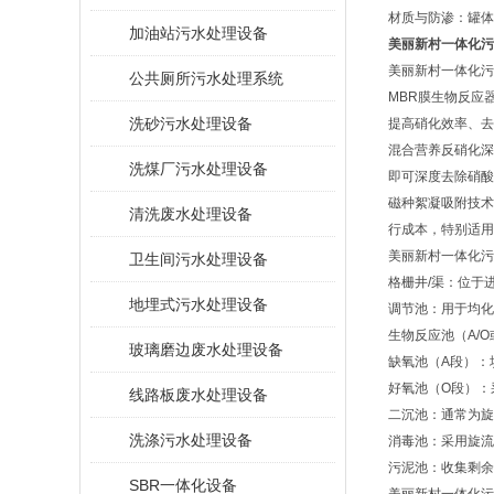
‌材质与防渗‌：罐
加油站污水处理设备
美丽新村一体化污
美丽新村一体化污
公共厕所污水处理系统
‌MBR膜生物反应
洗砂污水处理设备
提高硝化效率、‌
‌混合营养反硝化
洗煤厂污水处理设备
即可深度去除硝酸
‌磁种絮凝吸附技
清洗废水处理设备
行成本，特别适用于
美丽新村一体化污
卫生间污水处理设备
‌格栅井/渠‌：
地埋式污水处理设备
‌调节池‌：用于
‌生物反应池（A/O
玻璃磨边废水处理设备
‌缺氧池（A段）‌
‌好氧池（O段）
线路板废水处理设备
‌二沉池‌：通常
洗涤污水处理设备
‌消毒池‌：采用
‌污泥池‌：收集剩
SBR一体化设备