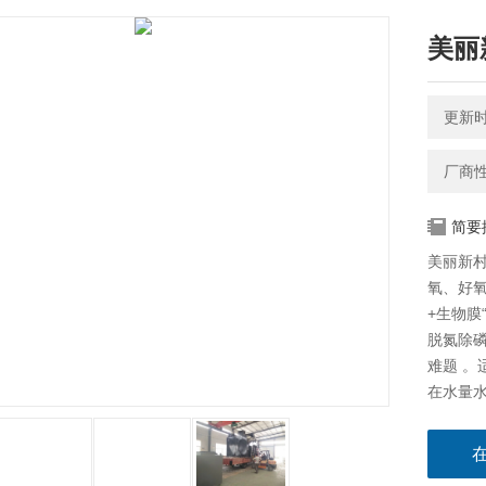
美丽
更新时间
厂商
简要
美丽新村
氧、好氧
+生物膜
脱氮除磷
难题 
在水量水