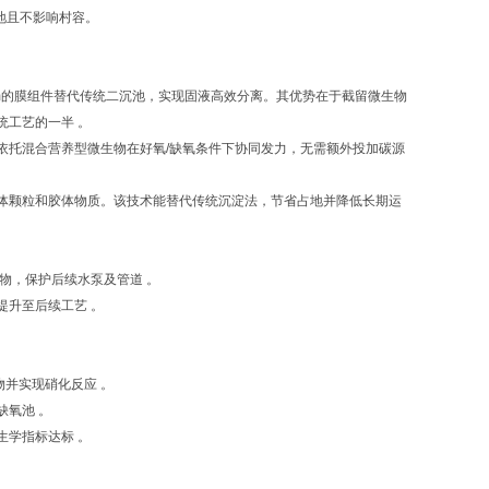
且不影响村容。‌‌
μm的膜组件替代传统二沉池，实现固液高效分离。其优势在于‌截留微生物‌
统工艺的一半 。
托混合营养型微生物在好氧/缺氧条件下协同发力，‌无需额外投加碳源‌
体颗粒和胶体物质。该技术能替代传统沉淀法，‌节省占地‌并降低长期运
物，保护后续水泵及管道 。
提升至后续工艺 。
物并实现硝化反应 。
缺氧池 。
生学指标达标 。