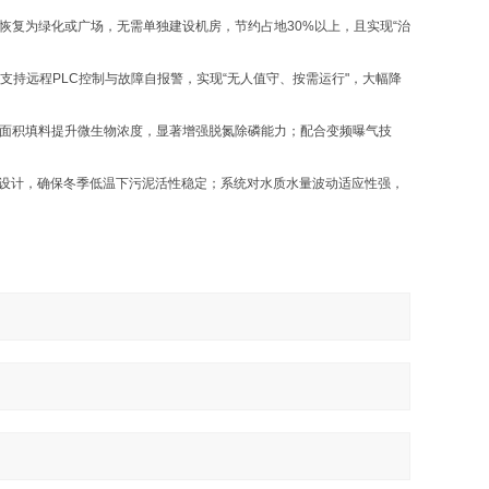
可恢复为绿化或广场，无需单独建设机房，节约占地30%以上，且实现“治
支持‌远程PLC控制‌与故障自报警，实现“无人值守、按需运行"，大幅降
高比表面积填料提升微生物浓度，显著增强脱氮除磷能力；配合变频曝气技
保温设计，确保冬季低温下污泥活性稳定；系统对水质水量波动适应性强，