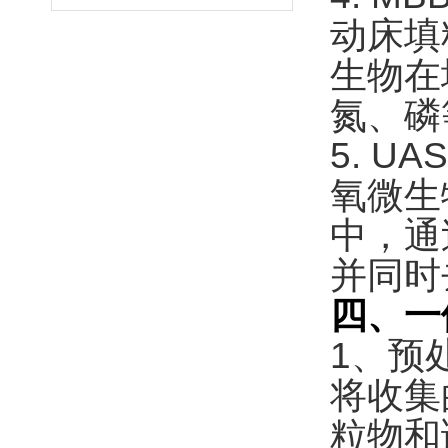
动床填
生物在
氮、磷
5. 
氧微生
中，通
并同时
四
、一
1、预
将收集
粒物和