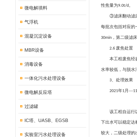
性焦量为
。
9.0t/d
微电解填料
③滤床翻动滤
气浮机
每批次包括对应的
混凝沉淀设备
，第二级滤
30min
废焦处置
2.6
MBR设备
本工程废焦经
消毒设备
水率较低，与脱水
一体化污水处理设备
、处理效果
3
年
月—
2021
1
1
微电解反应塔
过滤罐
该工程自运行
IC塔、UASB、EGSB
下出水可以稳定达
较大，二级处理的
实验室污水处理设备