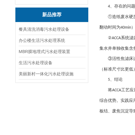
、存在的问
4
新品推荐
①造纸废水硬
翻动时间为
40min
餐具清洗消毒污水处理设备
②
系统滤
ACCA
办公楼生活污水处理系统
集水井单独收集含
MBR膜地埋式污水处理装置
③活性焦滤床
生活污水处理设备
（标准尺寸比更低
美丽新村一体化污水处理设施
、结论
5
将
工艺应
ACCA
综合优势。实践应
板结、废焦沉淀导