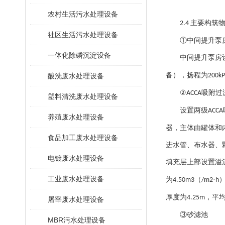
农村生活污水处理设备
主要构筑
2.4
社区生活污水处理设备
①中间提升泵
一体化除磷沉淀设备
中间提升泵房
备），扬程为
酸洗废水处理设备
200k
②
吸附过
ACCA
塑料清洗废水处理设备
设置两级
ACCA
养殖废水处理设备
器，主体由罐体和
食品加工废水处理设备
进水管、布水器、
电镀废水处理设备
填充层上部设置溢
工业废水处理设备
为
（
·
4.50m3
/m2
h
厚度为
，平
4.25m
屠宰废水处理设备
③砂滤池
MBR污水处理设备