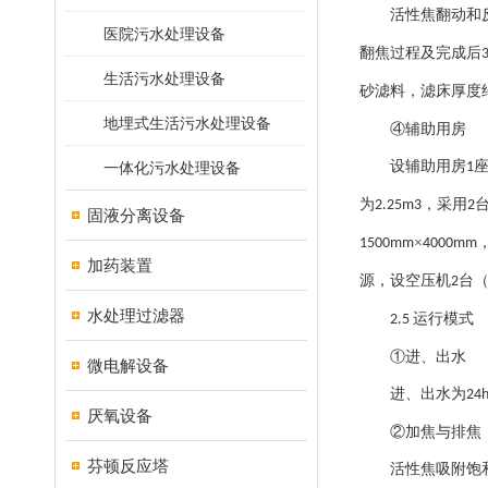
活性焦翻动和
医院污水处理设备
翻焦过程及完成后
生活污水处理设备
砂滤料，滤床厚度
地埋式生活污水处理设备
④辅助用房
设辅助用房
一体化污水处理设备
1
为
，采用
2.25m3
2
固液分离设备
×
1500mm
4000mm
加药装置
源，设空压机
台
2
水处理过滤器
运行模式
2.5
①进、出水
微电解设备
进、出水为
24
厌氧设备
②加焦与排焦
芬顿反应塔
活性焦吸附饱