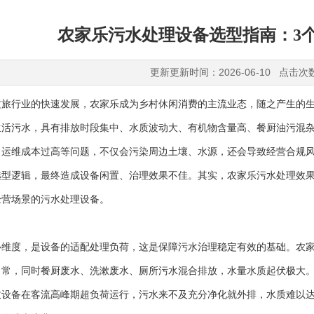
农家乐污水处理设备选型指南：3
更新更新时间：2026-06-10 点击次
行业的快速发展，农家乐成为乡村休闲消费的主流业态，随之产生的生
生活污水，具有排放时段集中、水质波动大、有机物含量高、餐厨油污混
、运维成本过高等问题，不仅会污染周边土壤、水源，还会导致经营合规
选型逻辑，最终造成设备闲置、治理效果不佳。其实，农家乐污水处理效
经营场景的污水处理设备。
度，是设备的适配处理负荷，这是保障污水治理稳定有效的基础。农家
日常，同时餐厨废水、洗漱废水、厕所污水混合排放，水量水质起伏极大
致设备在客流高峰期超负荷运行，污水来不及充分净化就外排，水质难以