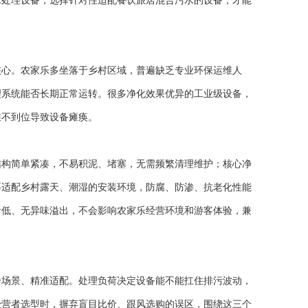
水处理设备，选择针对性适配餐饮旅居混合污水的设备，才能
心。农家乐多坐落于乡村区域，普遍缺乏专业环保运维人
理系统能否长期正常运转。很多净化效果优异的工业级设备，
维不到位导致设备瘫痪。
构简单紧凑，不易积泥、堵塞，无需频繁清理维护；核心净
要适配乡村露天、潮湿的安装环境，防腐、防渗、抗老化性能
音低、无异味溢出，不会影响农家乐经营环境和游客体验，兼
场景、精准适配。处理负荷决定设备能不能扛住排污波动，
经营者选型时，摒弃盲目比价、跟风选购的误区，围绕这三个