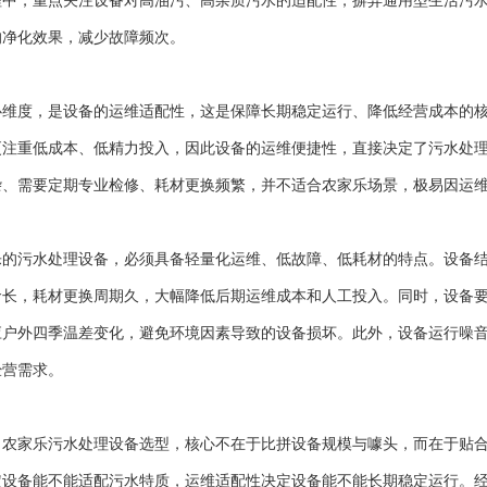
程中，重点关注设备对高油污、高杂质污水的适配性，摒弃通用型生活污
的净化效果，减少故障频次。
度，是设备的运维适配性，这是保障长期稳定运行、降低经营成本的核
更注重低成本、低精力投入，因此设备的运维便捷性，直接决定了污水处
杂、需要定期专业检修、耗材更换频繁，并不适合农家乐场景，极易因运
污水处理设备，必须具备轻量化运维、低故障、低耗材的特点。设备结
命长，耗材更换周期久，大幅降低后期运维成本和人工投入。同时，设备
应户外四季温差变化，避免环境因素导致的设备损坏。此外，设备运行噪
经营需求。
家乐污水处理设备选型，核心不在于比拼设备规模与噱头，而在于贴合
定设备能不能适配污水特质，运维适配性决定设备能不能长期稳定运行。