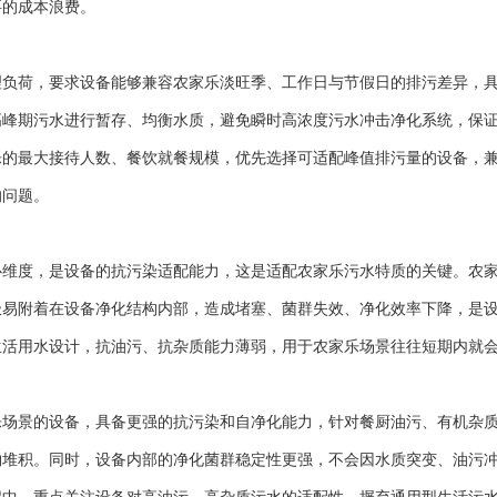
要的成本浪费。
荷，要求设备能够兼容农家乐淡旺季、工作日与节假日的排污差异，具
高峰期污水进行暂存、均衡水质，避免瞬时高浓度污水冲击净化系统，保
乐的最大接待人数、餐饮就餐规模，优先选择可适配峰值排污量的设备，
的问题。
度，是设备的抗污染适配能力，这是适配农家乐污水特质的关键。农家
极易附着在设备净化结构内部，造成堵塞、菌群失效、净化效率下降，是
生活用水设计，抗油污、抗杂质能力薄弱，用于农家乐场景往往短期内就
景的设备，具备更强的抗污染和自净化能力，针对餐厨油污、有机杂质
物堆积。同时，设备内部的净化菌群稳定性更强，不会因水质突变、油污