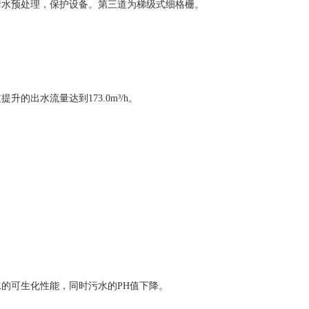
水预处理，保护设备。第三道为梯级式细格栅。
出水流量达到173.0m³/h。
的可生化性能，同时污水的PH值下降。