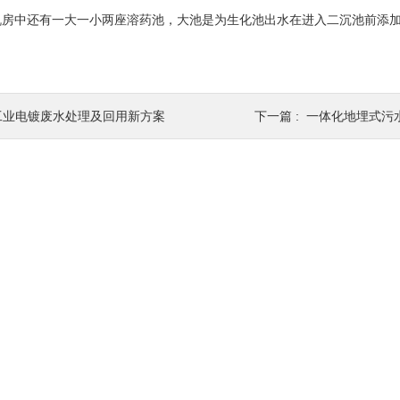
中还有一大一小两座溶药池，大池是为生化池出水在进入二沉池前添加
工业电镀废水处理及回用新方案
下一篇 :
一体化地埋式污