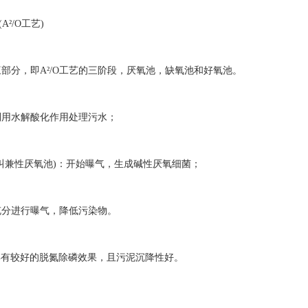
²/O工艺)
分，即A²/O工艺的三阶段，厌氧池，缺氧池和好氧池。
水解酸化作用处理污水；
兼性厌氧池)：开始曝气，生成碱性厌氧细菌；
进行曝气，降低污染物。
具有较好的脱氮除磷效果，且污泥沉降性好。