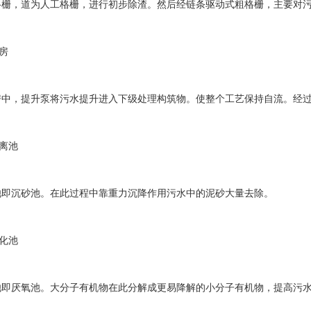
，道为人工格栅，进行初步除渣。然后经链条驱动式粗格栅，主要对污
房
提升泵将污水提升进入下级处理构筑物。使整个工艺保持自流。经过提升的
离池
沉砂池。在此过程中靠重力沉降作用污水中的泥砂大量去除。
化池
厌氧池。大分子有机物在此分解成更易降解的小分子有机物，提高污水