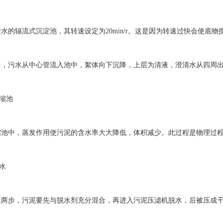
辐流式沉淀池，其转速设定为20min/r。这是因为转速过快会使底物
污水从中心管流入池中，絮体向下沉降，上层为清液，澄清水从四周出
缩池
中，蒸发作用使污泥的含水率大大降低，体积减少。此过程是物理过
水
步，污泥要先与脱水剂充分混合，再进入污泥压滤机脱水，后被压成干