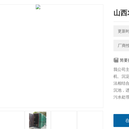
山西
更新时间
厂商
简要
我公司
机、沉
法相结
沉池，
污水处