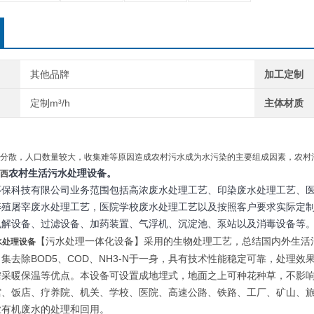
其他品牌
加工定制
定制m³/h
主体材质
分散，人口数量较大，收集难等原因造成农村污水成为水污染的主要组成因素，农村
农村生活污水
处理设备。
西
环保科技有限公司业务范围包括高浓废水处理工艺、印染废水处理工艺、
养殖屠宰废水处理工艺，医院学校废水处理工艺以及按照客户要求实际定
电解设备、过滤设备、加药装置、气浮机、沉淀池、泵站以及消毒设备等
【污水处理一体化设备】采用的生物处理工艺，总结国内外生活
水处理设备
集去除BOD5、COD、NH3-N于一身，具有技术性能稳定可靠，处理
需采暖保温等优点。本设备可设置成地埋式，地面之上可种花种草，不影响
馆、饭店、疗养院、机关、学校、医院、高速公路、铁路、工厂、矿山、
业有机废水的处理和回用。